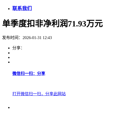
联系我们
单季度扣非净利润71.93万元
发布时间：2026-01-31 12:43
分享：
微信扫一扫：分享
打开微信扫一扫，分享此网站