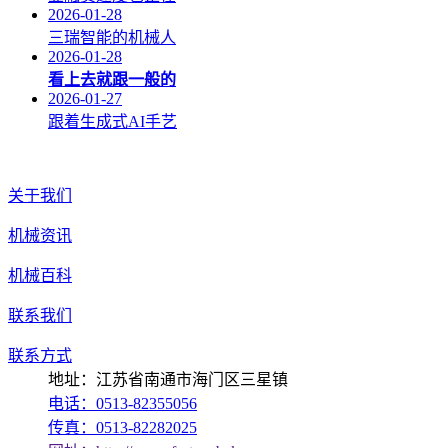
2026-01-28
三瑞智能的机械人
2026-01-28
看上去就跟一般的
2026-01-27
跟着生成式AI手艺
关于我们
机械资讯
机械百科
联系我们
联系方式
地址：江苏省南通市海门区三星镇
电话：0513-82355056
传真：0513-82282025