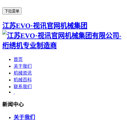
下拉菜单
江苏EVO·视讯官网机械集团
首页
关于我们
机械资讯
机械百科
联系我们
新闻中心
关于我们