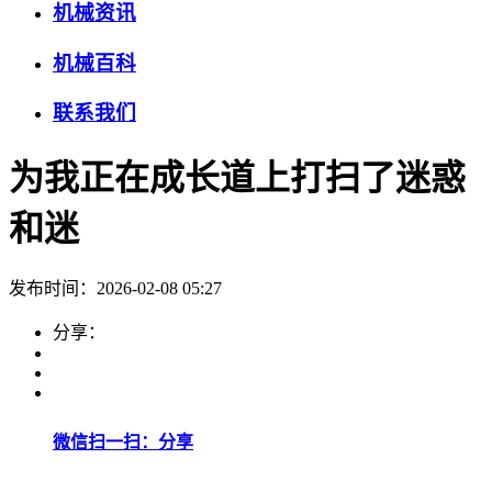
机械资讯
机械百科
联系我们
为我正在成长道上打扫了迷惑
和迷
发布时间：2026-02-08 05:27
分享：
微信扫一扫：分享