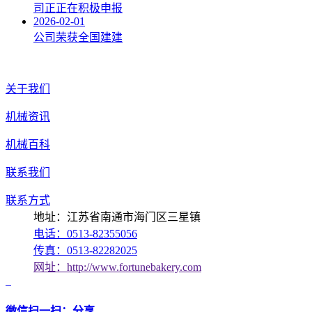
司正正在积极申报
2026-02-01
公司荣获全国建建
关于我们
机械资讯
机械百科
联系我们
联系方式
地址：江苏省南通市海门区三星镇
电话：0513-82355056
传真：0513-82282025
网址：http://www.fortunebakery.com
微信扫一扫：分享