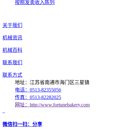
按照发卖收入陈列
关于我们
机械资讯
机械百科
联系我们
联系方式
地址：江苏省南通市海门区三星镇
电话：0513-82355056
传真：0513-82282025
网址：http://www.fortunebakery.com
微信扫一扫：分享