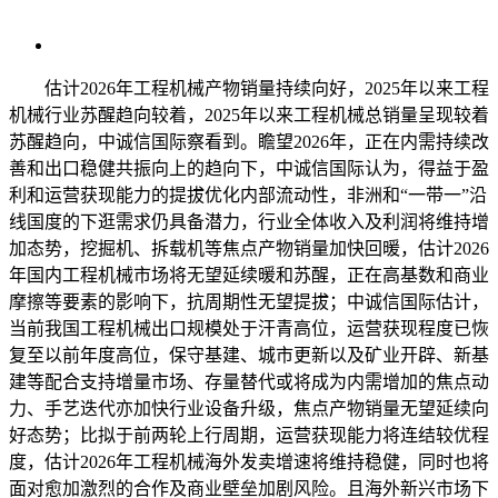
估计2026年工程机械产物销量持续向好，2025年以来工程
机械行业苏醒趋向较着，2025年以来工程机械总销量呈现较着
苏醒趋向，中诚信国际察看到。瞻望2026年，正在内需持续改
善和出口稳健共振向上的趋向下，中诚信国际认为，得益于盈
利和运营获现能力的提拔优化内部流动性，非洲和“一带一”沿
线国度的下逛需求仍具备潜力，行业全体收入及利润将维持增
加态势，挖掘机、拆载机等焦点产物销量加快回暖，估计2026
年国内工程机械市场将无望延续暖和苏醒，正在高基数和商业
摩擦等要素的影响下，抗周期性无望提拔；中诚信国际估计，
当前我国工程机械出口规模处于汗青高位，运营获现程度已恢
复至以前年度高位，保守基建、城市更新以及矿业开辟、新基
建等配合支持增量市场、存量替代或将成为内需增加的焦点动
力、手艺迭代亦加快行业设备升级，焦点产物销量无望延续向
好态势；比拟于前两轮上行周期，运营获现能力将连结较优程
度，估计2026年工程机械海外发卖增速将维持稳健，同时也将
面对愈加激烈的合作及商业壁垒加剧风险。且海外新兴市场下