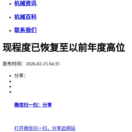
机械资讯
机械百科
联系我们
现程度已恢复至以前年度高位
发布时间：2026-02-15 04:35
分享：
微信扫一扫：分享
打开微信扫一扫，分享此网站