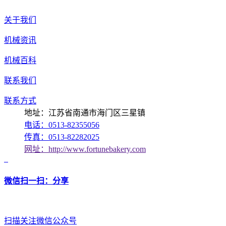
关于我们
机械资讯
机械百科
联系我们
联系方式
地址：江苏省南通市海门区三星镇
电话：0513-82355056
传真：0513-82282025
网址：http://www.fortunebakery.com
微信扫一扫：分享
扫描关注微信公众号