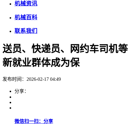
机械资讯
机械百科
联系我们
送员、快递员、网约车司机等
新就业群体成为保
发布时间：2026-02-17 04:49
分享：
微信扫一扫：分享