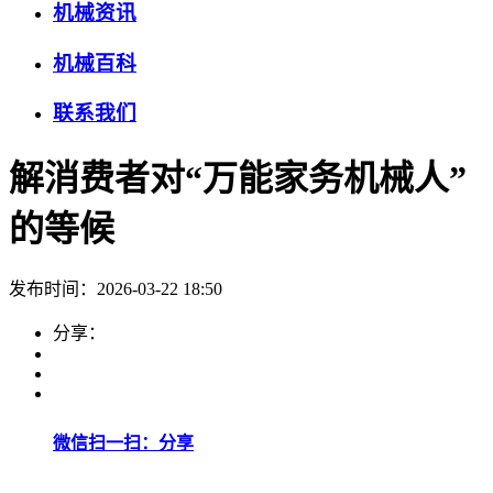
机械资讯
机械百科
联系我们
解消费者对“万能家务机械人”
的等候
发布时间：2026-03-22 18:50
分享：
微信扫一扫：分享