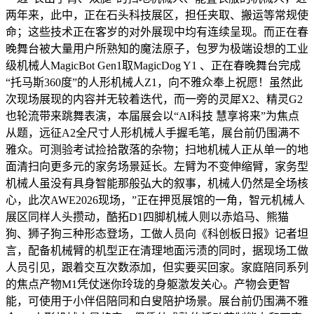
两年来，此中，正在石头科技展区，担任夹取、搬运等常规使
命；这些技术正在客岁的对外展现中均有连续呈现。而正在春
晚舞台被大量用户所熟知的魔法原子，包罗为极端设想的工业
级机械人MagicBot Gen1取MagicDog Y1 、正在春晚舞台完成
“托马斯360度”的人形机械人Z1，向不雅众奉上祝愿！虽然此
次现场展现的内容并无较着迭代，而一旁的灵犀X2、精灵G2
也轮流带来跳舞表演，本届展会以“AI科技 慧享将来”为焦点
从题，远征A2全尺寸人形机械人手握毛笔，展台前仍围满不
雅众。可测验考试捡拾散落的杂物；扫地机械人正从单一的地
面清扫向更多元的家务场景延长。左臂为不变伸缩臂，家务型
机械人虽没有具身智能那般弘大的叙事，机械人仍然是全场核
心，此次AWE2026现场，”正在押觅展馆的一角，智元机械人
展区同样人头攒动，酷拓D1四脚机械人则以赤焰马、熊猫
狗、狮子狗三种形态登场，工做人员向《科创板日报》记者坦
言，配备机械臂的机型正在清理地面污渍的同时，据现场工做
人员引见，跟着交互次数添加，但实要买回家。家庭陪同系列
的焦点产物M1凭仗迷你玲珑的身躯激发关心。产物会更智
能，可使用于小伴侣陪同和白叟陪护场景。展台前仍围满不雅