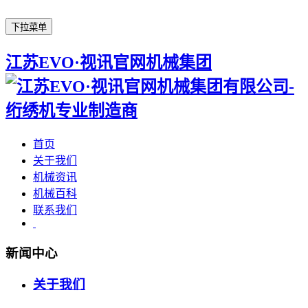
下拉菜单
江苏EVO·视讯官网机械集团
首页
关于我们
机械资讯
机械百科
联系我们
新闻中心
关于我们