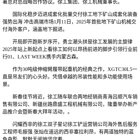
署总对总战略合作协议。徐工集团、徐工机械董事长。
国际化稳步迈进成套化批量交付徐工地下矿山成套化装备
强势出海 冲击高端市场1月11日，2025年首批地下矿山机械交
付海外客户，涵盖地下掘进。
开局即开跑新岁序开，勇立潮头拼是徐工发展的主旋律
2025年站上新起点上看徐工如何以昂扬前进的脚步引领行业前
行01、LAST WEEK携手内蒙古森。
作为30吨级伸缩臂履带起重机的经典之作，XGTC30L5一
直是吊友们的心头好。凭借卓越的吊装性能和多功能使用场
景。
新春佳节将近，徐工随车联合两地经销商青海吕顺汽车销
售有限公司、新疆丝路鼎盛工程机械有限公司，隆重举办新产
品推介会暨新春大拜年活动，。
闪耀西非的徐工双子星记徐工铲运营销公司海外售后服务
工程师毛振强 张灿在遥远的西非塞拉利昂，有两道独特的蓝
色身影，默默无闻地坚守着。