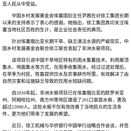
亚人民从中受益。
中国乡村发展基金会埃塞国别主任尹茜在对徐工集团长期
以来的支持表示了衷心的感谢。她指出，徐工集团真切关注埃
塞当地社区百姓的生计，是企业社会责任的典范。
针对埃塞俄比亚长期干旱、缺乏清洁水源的严峻现实，中
国乡村发展基金会联合徐工联合发起了非洲水窖项目。
该项目引进中国干旱地区特有的雨水集蓄技术，利用屋顶
集水、地面集水等方式，在雨季收集雨水，经过过滤处理后，
在旱季为村民、牲畜提供饮水及农事耕作所需，有效解决了由
自然灾害和设施缺乏导致的饮用水短缺问题。
自2016年起，非洲水窖项目已在埃塞俄比亚的欧罗米亚
州、阿姆哈拉州、南方州等地区建造了201口家庭水窖，惠及
超过12000人。这些水窖不仅有效改善了当地民众的生活条
件，更为他们带来了发展的希望。
近日，徐工机械与华侨银行中国举行战略合作会谈，并签