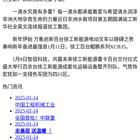
一滴水究竟有多重？每一滴水都承载着爱与希望清水润泽
非洲大地孕育生命的力量近日非洲水窖项目第五期圆满竣工新
华社全英文连续报道徐工集团。
新年伊始 万象启新‍百台徐工新能源电动叉车‍‍以磅礴之势
奏响新年奋进最强音1月11日，徐工百台鲲鹏系列XCB35。
1月8日智驭科技，共赢未来徐工新能源重卡百台交付仪式
盛大举行百余台徐工新能源成套化运输设备整齐列队，气势恢
宏犹如一支绿色军团为四川区。
热门资讯
2025-01-14
中国工程机械工业
2025-01-14
全国首批！中联重
2025-01-14
走基层 送温暖 ｜
2025-01-14