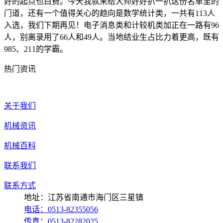
好的起点也白费。今天我就来给大师好好扒一扒这份名单里的
门道，还有一个值得关心的趋向是数学统计类，一共有113人
入选，我们下期再见！电子消息类和计较机类加正在一路有96
人，别离录用了66人和49人。当地结业生占比力着更高，既有
985、211的学霸。
热门资讯
关于我们
机械资讯
机械百科
联系我们
联系方式
地址：江苏省南通市海门区三星镇
电话：0513-82355056
传真：0513-82282025