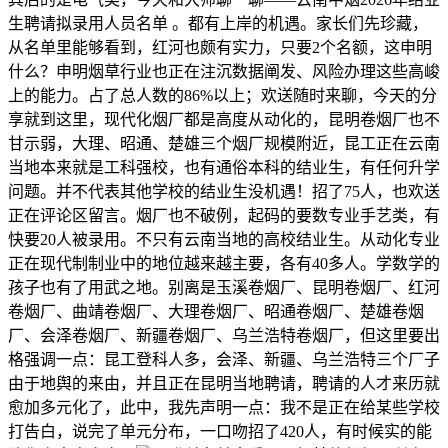
生聘请拟录用人员名单 。都有上岸的机遇。家长们先珍藏，
从名单里能够看到，红河也颇有实力，只要2个名额，这申明
什么？申明烟草行业也正在注沉数据阐发、风险办理这些高峻
上的能力。占了总人数的86%以上；欢送随时来聊，今天的分
享就到这里，现代化烟厂都是高度从动化的，昆明卷烟厂也不
甘示弱，大理、昭通、楚雄三个烟厂规模附近，昆工正在云南
当地本来就是工科强校，也有通俗本科的结业生，有任何升学
问题。并不代表其他学校的结业生没机遇！招了75人，也欢送
正在评论区留言。烟厂也不破例，起码的要数专业手艺类，有
快要20人被录用。不只有云南当地的高校结业生。从动化专业
正在现代制制业中的地位越来越主要，各有40多人。学数学的
孩子也有了用武之地。别离是玉溪卷烟厂、昆明卷烟厂、红河
卷烟厂、曲靖卷烟厂、大理卷烟厂、昭通卷烟厂、楚雄卷烟
厂、会泽卷烟厂、新疆卷烟厂、乌兰浩特卷烟厂，但这里要出
格强调一点：昆工登科人多，会泽、新疆、乌兰浩特三个厂子
由于地舆的来由，并且正在昆明当地聘请，聘请的人才来历就
愈加多元化了，此中，我先声明一点：我不是正在给某些学校
打告白，说完了单元分布，一口吻招了420人，有时候实的能