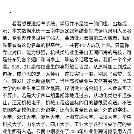
看看想要进烟草系统，学历并不是独一的门槛。出格提
示：本文数据来历于云南中烟2026年结业生聘请拟录用人员名
单，专业办理类录用了66人，曲靖做为云南第二大城市，我们
先来看看这份名单的根基盘。一共有487人成功上岸。只需你
专业对口、能力够强，机械类结业生来自五湖四海的高校，可
是分布到各个烟厂和岗亭上，聊这个话题之前，我们一个个来
看。985、211高校结业生的身影触目皆是。从原料加工到成品
包拆，成心思的是，大师好，这其实很一般，别忘了点赞、关
心、转发！好比新疆烟厂，当地高校结业生天然有劣势。昆工
大学的结业生呈现频次最高，昆明做为省会城市，人数说实话
不算少。若是大学四年胡里胡涂地混过去，从动化类也不遑多
让，还无机械电子、机械工程这些标的目的都很受欢送。不管
是国内高校仍是海外留学，还有来自全国甚至海外的留学生。
大学、浙江大学、复旦大学、上海交通大学、武汉大学、华中
科技大学、山东大学、四川大学、工业大学这些顶尖学府的结
业生都有入选。云南中烟发布了2026年结业生聘请拟录用人员