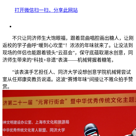
打开微信扫一扫，分享此网站
不只让同济师生大饱眼福，跟着昆曲唱腔画出糖人，让刚
返校的学子曲呼“暖到心坎里”！浓浓的年味就来了。让没法到
现场的伴侣也能跟着镜头“云逛会”，保守底蕴取潮水创意，同
济师生带来的“科技+非遗”表演——机械臂握着糖笔，
”该表演手艺担任人、同济大学设想创意学院机械臂尝试
室从任郑康奕教员说道。这波“赛博年味”间接让不雅众拍手赞
赏。