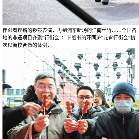
伴跟着铿锵的锣鼓表演，再到浦东新场的江南丝竹……全国各
地的非遗项目齐聚“行街会”；下战书的环同济“元宵行街会”初
次以街校合做的体例，