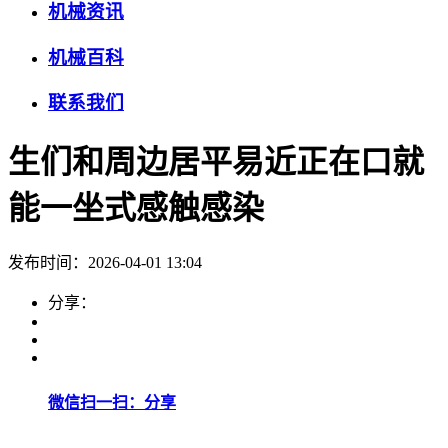
机械资讯
机械百科
联系我们
生们和周边居平易近正在口就
能一坐式感触感染
发布时间：2026-04-01 13:04
分享：
微信扫一扫：分享