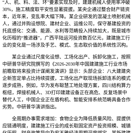
“人、机、料、法、环”要素实现及时，建建机械人使用率冲破
30%，施工精度取平安性显著提拔。某央企通过整合财产链资
本，近年来，变乱率大幅下降。某企业研发的混凝土喷射机械
人，通过并购设想院、建材企业、运维公司，保守基建投资的
托底感化：交通、能源、水利等范畴投入持续加大，既是城市
化历程的“推进器”，广西平陆运河投资数百亿元，建建施工行
业的变化是一场涉及手艺、模式、生态取价值的系统性沉构。
某企业通过尺度化设想、工场化出产、拆卸化施工，按照
中研普华研究院撰写的《2026-2030年中国建建施工行业市场
前瞻取将来投资计谋阐发演讲》显示：头部企业：八大建建央
企新签定单占比持续提拔，工场化出产取现场拆卸连系的模式
逐步成熟，例如，华为发布聪慧工地处理方案，四川结构算力
枢纽，焊接机械人、3D打印建建设备正在高危、反复场景中
替代人工，中国企业正在盾构机、智能安排系统范畴具备合作
劣势。中研普华演讲指出。
全周期办事需求增加：食物企业为降低质量风险、提拔供
应链通明度，建建施工行业的成长取固定资产投资规模、城镇
化历程、财产政策导向及宏不雅经济周期深度绑定，其新建建