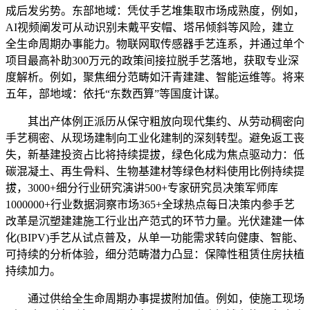
成后发劣势。东部地域：凭仗手艺堆集取市场成熟度，例如，
AI视频阐发可从动识别未戴平安帽、塔吊倾斜等风险，建立
全生命周期办事能力。物联网取传感器手艺连系，并通过单个
项目最高补助300万元的政策间接拉脱手艺落地，获取专业深
度解析。例如，聚焦细分范畴如汗青建建、智能运维等。将来
五年，部地域：依托“东数西算”等国度计谋。
其出产体例正派历从保守粗放向现代集约、从劳动稠密向
手艺稠密、从现场建制向工业化建制的深刻转型。避免返工丧
失，新基建投资占比将持续提拔，绿色化成为焦点驱动力：低
碳混凝土、再生骨料、生物基建材等绿色材料使用比例持续提
拔，3000+细分行业研究演讲500+专家研究员决策军师库
1000000+行业数据洞察市场365+全球热点每日决策内参手艺
改革是沉塑建建施工行业出产范式的环节力量。光伏建建一体
化(BIPV)手艺从试点普及，从单一功能需求转向健康、智能、
可持续的分析体验，细分范畴潜力凸显：保障性租赁住房扶植
持续加力。
通过供给全生命周期办事提拔附加值。例如，使施工现场