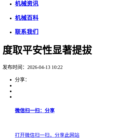
机械资讯
机械百科
联系我们
度取平安性显著提拔
发布时间：2026-04-13 10:22
分享：
微信扫一扫：分享
打开微信扫一扫，分享此网站