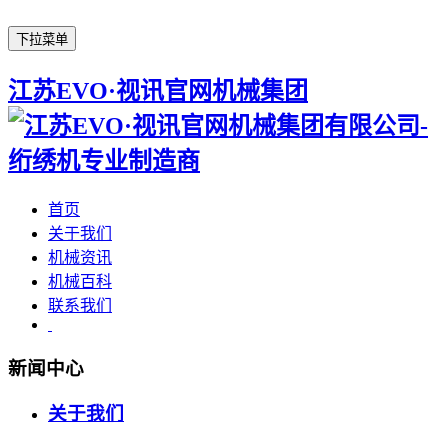
下拉菜单
江苏EVO·视讯官网机械集团
首页
关于我们
机械资讯
机械百科
联系我们
新闻中心
关于我们