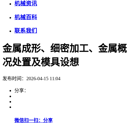
机械资讯
机械百科
联系我们
金属成形、细密加工、金属概
况处置及模具设想
发布时间：2026-04-15 11:04
分享：
微信扫一扫：分享