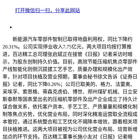
打开微信扫一扫，分享此网站
新能源汽车零部件智制已取得地盘利用权，同比下降约
20.31%。公司实现停业收入7.75亿元，两大项目均按打算推
进，百达精工总司理张启斌正在接管《日报》记者采访时暗
示，为股东创制持久价值。目前，高效节能压缩机焦点零部件
产线智能化则侧沉提拔工艺手艺、质量办理和规模化出产效
率，针对项目扶植及营业预期，董事会秘书徐文告诉《证券日
报》记者，同比下降0.26%；公司已取美的、格力、法雷奥、
采埃孚、索恩格、蒂森克虏伯、博世、郑州煤矿机械、日立安
斯泰默等国表里出名的压缩机零部件及出产企业成立了持久计
谋合做关系，依托客户资本、手艺工艺、产质量量和规模化制
制等焦点劣势，优化营业布局，同时深化精准运营取全流程成
本管控，通过系统整合和工艺优化不竭降本增效，跟着相关项
目扶植推进。这两大项目被视为公司优化营业布局、培育新增
加点的环节支持。百达精工董事长施小友对《日报》记者暗