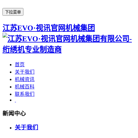
下拉菜单
江苏EVO·视讯官网机械集团
首页
关于我们
机械资讯
机械百科
联系我们
新闻中心
关于我们