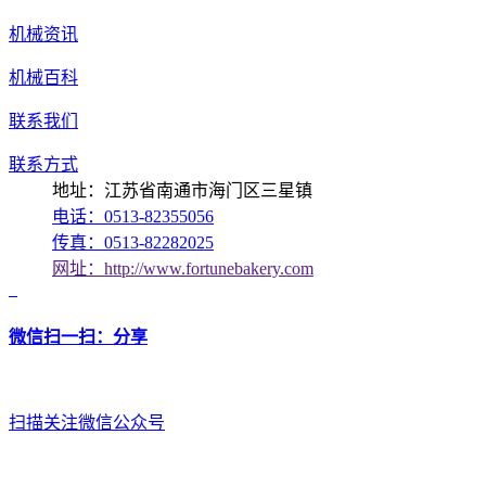
机械资讯
机械百科
联系我们
联系方式
地址：江苏省南通市海门区三星镇
电话：0513-82355056
传真：0513-82282025
网址：http://www.fortunebakery.com
微信扫一扫：分享
扫描关注微信公众号