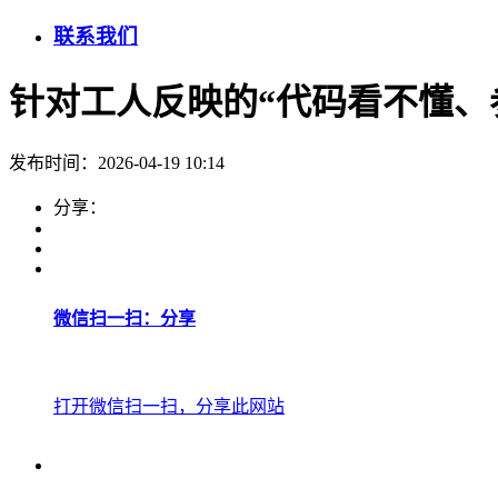
联系我们
针对工人反映的“代码看不懂、
发布时间：2026-04-19 10:14
分享：
微信扫一扫：分享
打开微信扫一扫，分享此网站