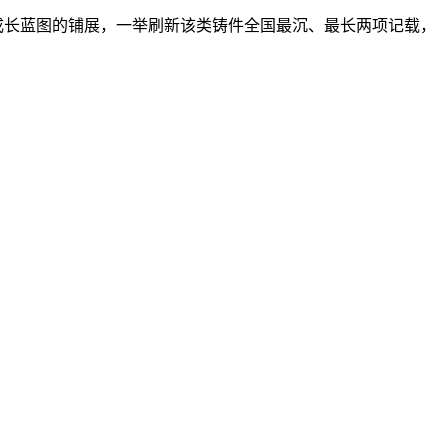
成长蓝图的铺展，一举刷新该类铸件全国最沉、最长两项记载，