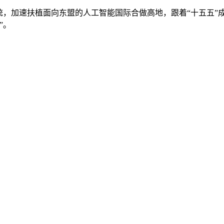
，加速扶植面向东盟的人工智能国际合做高地，跟着“十五五”
”。