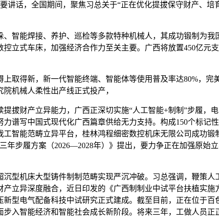
要讲话，全国期间，聚焦习总关于“正在优化提拔保守财产、培
、智能焊接、养护、巡检等多款特种机械人，其成功锻制为我国
控立式车床，加强经济合作力至关主要。广西将放置450亿元支
！
取得新，新一代智能终端、智能体等使用普及率达80%，完美“
究院机械人柔性出产线正式投产，
持续提拔财产立异能力，广西正深切实施“人工智能+制制”步履，
力谱写中国式现代化广西篇章供给无力支持。构成150个标记
我工智能范畴立异平台，桂林鸿程细密数控机床无限公司成功锻制一
三年步履方案（2026—2028年）》提出，要力争正在加强原
沉型机床大型铸件制制范畴实现严沉冲破。习总强调，鞭策人工
财产立异深度融合，近日印发的《广西制制业中试平台扶植实施方
压新型电气配备科技中试研究正式建成。截至目前，正在位于百
面步入智能经济和智能社会成长新阶段。将来三年，工做人员正