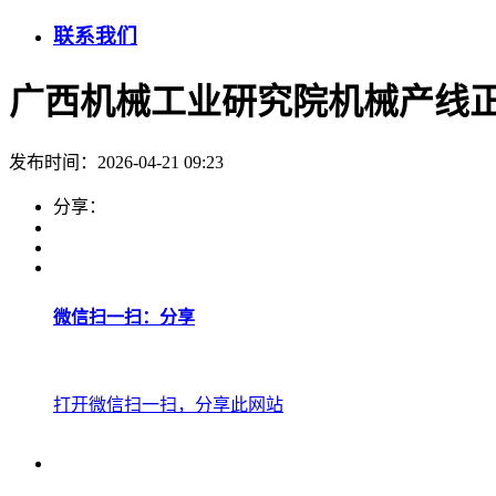
联系我们
广西机械工业研究院机械产线
发布时间：2026-04-21 09:23
分享：
微信扫一扫：分享
打开微信扫一扫，分享此网站