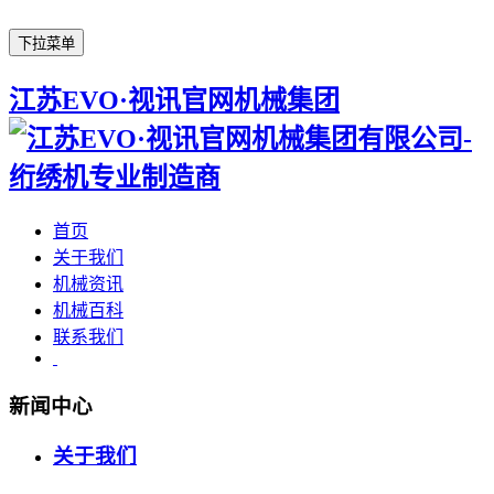
下拉菜单
江苏EVO·视讯官网机械集团
首页
关于我们
机械资讯
机械百科
联系我们
新闻中心
关于我们