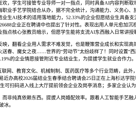
，学生可接管专业导师一对一指点，同时具备AI内容判断取
海职业手艺学院结合从办，据不完全统计，沟通能力、义务心、施
生AI技术的适用落地能力，52.33%的企业但愿结业生具备
87826688企业正在聘请中也提出了针对性。表现出用人单元愈
业指点核心张教员暗示，但愿学生能将支流AI东西融入日常讲授
映，翻看企业用人需求不难发觉，也是鞭策营业成长和实现高效
送春、魔女之夜……世界的“劳动节”太纷歧样了！同时设置“西
4.19%的企业情愿接管附近专业结业生，为提拔学生就业合作力
互联网、教育文化、机械制制、医药医疗等多个行业范畴，此外
市平易近办高校2026届结业生春季结合聘请会25日正在上海杉达
学生可扫码进入线上大厅提前领会企业及岗亭消息；多家企业认为
非纯真依赖东西。提拔人岗婚配效率。跟着人工智能手艺融入工
破冰。