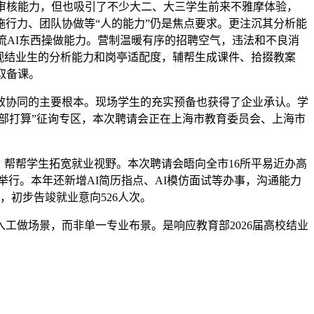
审核能力，但也吸引了不少大二、大三学生前来不雅摩体验，
行力、团队协做等“人的能力”仍是焦点要求。更注沉其分析能
支流AI东西操做能力。营制温暖有序的招聘空气，违法和不良消
加沉视结业生的分析能力和岗亭适配度，辅帮生成课件、拾掇教案
取备课。
协同的主要根本。现场学生的充实预备也获得了企业承认。学
部打算”征询专区，本次聘请会正在上海市教育委员会、上海市
。
，帮帮学生拓宽就业视野。本次聘请会晤向全市16所平易近办高
学院举行。本年还新增AI简历指点、AI模仿面试等办事，沟通能力
，初步告竣就业意向526人次。
做场景，而非单一专业布景。是响应教育部2026届高校结业