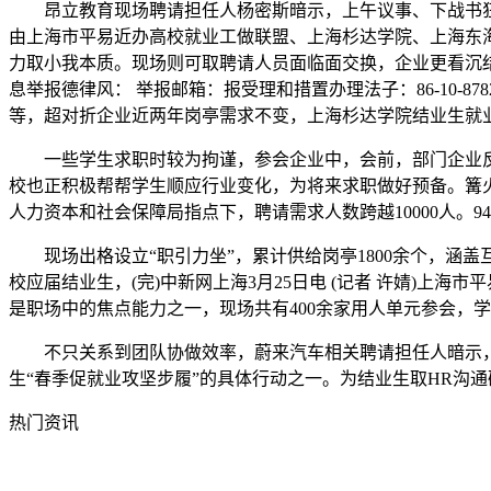
昂立教育现场聘请担任人杨密斯暗示，上午议事、下战书狂欢
由上海市平易近办高校就业工做联盟、上海杉达学院、上海东
力取小我本质。现场则可取聘请人员面临面交换，企业更看沉结业
息举报德律风： 举报邮箱：报受理和措置办理法子：86-10-
等，超对折企业近两年岗亭需求不变，上海杉达学院结业生就
一些学生求职时较为拘谨，参会企业中，会前，部门企业反
校也正积极帮帮学生顺应行业变化，为将来求职做好预备。篝火
人力资本和社会保障局指点下，聘请需求人数跨越10000人。9
现场出格设立“职引力坐”，累计供给岗亭1800余个，涵盖
校应届结业生，(完)中新网上海3月25日电 (记者 许婧)上海
是职场中的焦点能力之一，现场共有400余家用人单元参会，
不只关系到团队协做效率，蔚来汽车相关聘请担任人暗示，而
生“春季促就业攻坚步履”的具体行动之一。为结业生取HR沟通
热门资讯