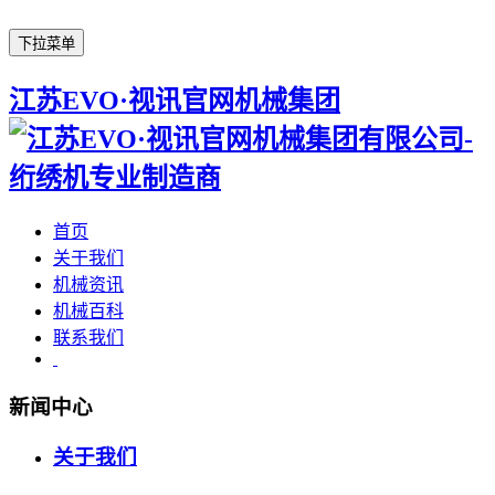
下拉菜单
江苏EVO·视讯官网机械集团
首页
关于我们
机械资讯
机械百科
联系我们
新闻中心
关于我们