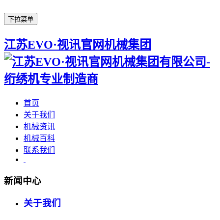
下拉菜单
江苏EVO·视讯官网机械集团
首页
关于我们
机械资讯
机械百科
联系我们
新闻中心
关于我们