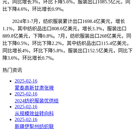
元，同比增长3%，环比下降5.6%，服装出口1085.5亿元，同
比下降4.6%，环比增长0.9%。
2024年1-7月，纺织服装累计出口1698.4亿美元，增长
1.1%，其中纺织品出口808.6亿美元，增长3.3%，服装出口
889.8亿美元，下降0.8%。7月，纺织服装出口268亿美元，同
比下降0.5%，环比下降2.2%，其中纺织品出口115.4亿美元，
同比增长4%，环比下降5.8%，服装出口152.5亿美元，同比下
降3.6%，环比增长0.7%。
热门资讯
2025-02-16
蒙泰高新甘肃张掖
2025-02-16
2024纺织服装优供给
2025-02-16
从规模效益转向科
2025-02-16
新疆伊犁州纺织联