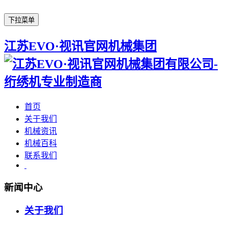
下拉菜单
江苏EVO·视讯官网机械集团
首页
关于我们
机械资讯
机械百科
联系我们
新闻中心
关于我们