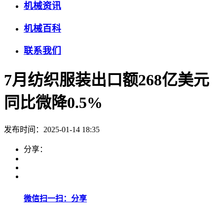
机械资讯
机械百科
联系我们
7月纺织服装出口额268亿美元
同比微降0.5%
发布时间：2025-01-14 18:35
分享：
微信扫一扫：分享