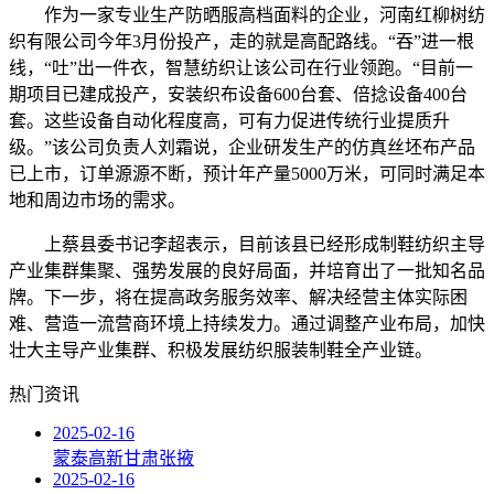
作为一家专业生产防晒服高档面料的企业，河南红柳树纺
织有限公司今年3月份投产，走的就是高配路线。“吞”进一根
线，“吐”出一件衣，智慧纺织让该公司在行业领跑。“目前一
期项目已建成投产，安装织布设备600台套、倍捻设备400台
套。这些设备自动化程度高，可有力促进传统行业提质升
级。”该公司负责人刘霜说，企业研发生产的仿真丝坯布产品
已上市，订单源源不断，预计年产量5000万米，可同时满足本
地和周边市场的需求。
上蔡县委书记李超表示，目前该县已经形成制鞋纺织主导
产业集群集聚、强势发展的良好局面，并培育出了一批知名品
牌。下一步，将在提高政务服务效率、解决经营主体实际困
难、营造一流营商环境上持续发力。通过调整产业布局，加快
壮大主导产业集群、积极发展纺织服装制鞋全产业链。
热门资讯
2025-02-16
蒙泰高新甘肃张掖
2025-02-16