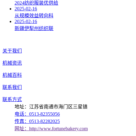
2024纺织服装优供给
2025-02-16
从规模效益转向科
2025-02-16
新疆伊犁州纺织联
关于我们
机械资讯
机械百科
联系我们
联系方式
地址：江苏省南通市海门区三星镇
电话：0513-82355056
传真：0513-82282025
网址：http://www.fortunebakery.com