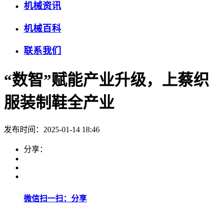
机械资讯
机械百科
联系我们
“数智”赋能产业升级，上蔡织
服装制鞋全产业
发布时间：2025-01-14 18:46
分享：
微信扫一扫：分享