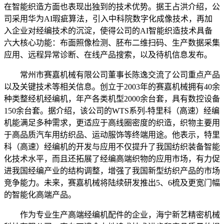
在智能织造方面也表现出独到的技术优势。据王占洪介绍，公
司采用华为AI瑕疵算法，引入中科院数字化成像技术，再加
入企业对经编技术的沉淀，使得公司的AI智能织造技术具备
六大核心功能：布面照像检测、胚布二维扫码、生产数据采集
应用、远程异常诊断、在线产品搜索，以及待机信息发布。
常州市赛嘉机械有限公司董事长陈逸交流了公司重点产品
以及关键技术等相关信息。创立于2003年的赛嘉机械拥有40余
种类整经机经编机，年产各类机型2000余台套，具有数控设备
150余台套。据介绍，该公司的WTS系列-特里科（高速）经编
机能满足多种需求，更适应于高线圈密度的织造，织物主要用
于高品质汽车用纺织品、运动服饰等终端用途。他表示，特里
科（高速）经编机的开发与应用不仅提升了我国纺织装备智能
化技术水平，而且还拓展了经编高端织物的应用市场，有力促
进我国经编产业的结构调整，增强了我国新型纺织产品的市场
竞争能力。未来，赛嘉机械将陆续研发推出5、6梳及更宽门幅
的智能化高端产品。
作为专业生产高端经编机配件的企业，海宁新艺精密机械