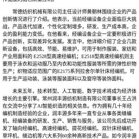
常德纺织机械有限公司主任设计师黄朝林围绕企业的产品
创新情况进行了介绍。他表示，当前经编设备企业面临巨大挑
战，产品迭代加速，个性化定制增多，研发、生产成本高，企
业的盈利能力变低。在他看来，经编设备企业一定要积极进行
产品创新，实现差异化发展。发言中，他详细介绍了企业几款
新设备，包括高效、节能、易维护，可用于制作服装、家纺和
产业用面料的 E2528型高速经编机；E2518型高速经编机则主
要用于泳衣和运动服乃至内衣和功能性服装等所需的弹性织物
生产；织物适应范围广的E2175系列拉舍尔单针床经编机，可
用于生产运动装、泳装等服装面料以及窗帘等装饰面料。
未来五年，技术转型、人工智能、数字技术将成为经济体
增长的主要引擎。常州润丰源纺机制造有限公司董事长王占洪
在交流中分享了AI智能织造的相关信息。作为拥有几十年经
编机制造经验的企业，润丰源多年来一直专业从事各类缝编
机、经编装备的研发、生产、销售与服务，该公司先后成功开
发了轴向经编机、高速经编机、提花经编机、双针床经编机、
草坪机、缝边机等六大系列60余种高新技术产品。如今润丰源