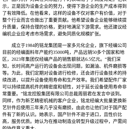
示，正是因为设备企业的努力，使得下游企业的生产成本得到
了有效降低。在他看来，这样的设备不仅对客户有价值，对于
整个行业而言也做出了重要贡献。他希望设备企业能够继续提
升质量，保持合理的价格，更好地满足下游需求。他还建议经
编机企业应考虑市场需求，避免同质化规模扩张。
成立于1984的铭龙集团是一家多元化企业，旗下经编公司
目前的经编面料年产能约35000吨，产品远销50多个国家和地
区，2023年集团仅经编产品的销售额就达6.5亿元。“我们深
知，长时间高产运行的设备会出现问题，如漏油、机件磨损等
等。为此，我们定期对设备进行检修，还会进行设备技术的持
续改进，以提升设备使用寿命和生产效率。我们希望配件厂家
可以持续提高机件的精密度和韧性，对于延长设备使用寿命非
常重要。”铭龙控股集团有限公司总裁周丽君在发言中谈到。
同样，作为新艺精密机械的客户企业，铭龙经编大批量更换新
艺针件后使用三年来几乎没有磨损，由此也让他们对于国产配
件有了新的认识。她表示，国产针件不逊于进口，且性价比
高，服务优质。她认为在推动制造业转型升级过程中，产需间
的协作意义重大。