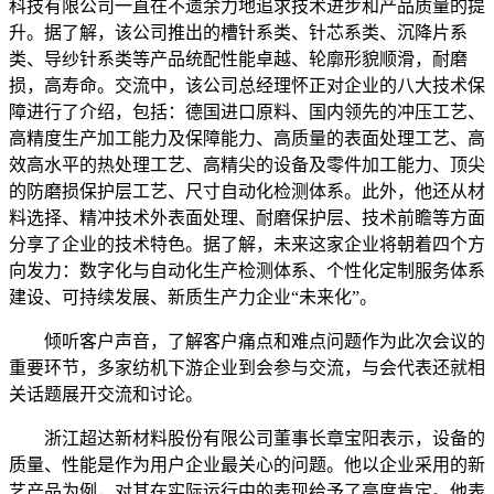
科技有限公司一直在不遗余力地追求技术进步和产品质量的提
升。据了解，该公司推出的槽针系类、针芯系类、沉降片系
类、导纱针系类等产品统配性能卓越、轮廓形貌顺滑，耐磨
损，高寿命。交流中，该公司总经理怀正对企业的八大技术保
障进行了介绍，包括：德国进口原料、国内领先的冲压工艺、
高精度生产加工能力及保障能力、高质量的表面处理工艺、高
效高水平的热处理工艺、高精尖的设备及零件加工能力、顶尖
的防磨损保护层工艺、尺寸自动化检测体系。此外，他还从材
料选择、精冲技术外表面处理、耐磨保护层、技术前瞻等方面
分享了企业的技术特色。据了解，未来这家企业将朝着四个方
向发力：数字化与自动化生产检测体系、个性化定制服务体系
建设、可持续发展、新质生产力企业“未来化”。
倾听客户声音，了解客户痛点和难点问题作为此次会议的
重要环节，多家纺机下游企业到会参与交流，与会代表还就相
关话题展开交流和讨论。
浙江超达新材料股份有限公司董事长章宝阳表示，设备的
质量、性能是作为用户企业最关心的问题。他以企业采用的新
艺产品为例，对其在实际运行中的表现给予了高度肯定。他表