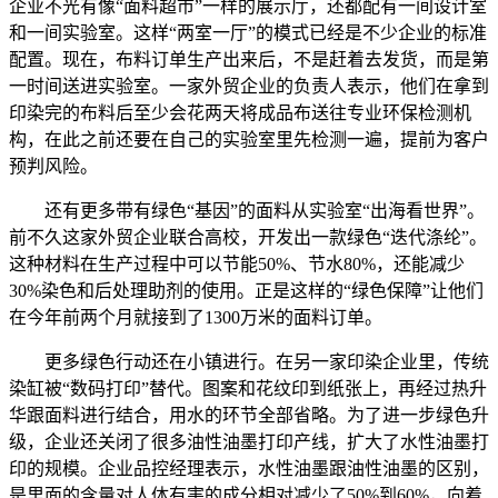
企业不光有像“面料超市”一样的展示厅，还都配有一间设计室
和一间实验室。这样“两室一厅”的模式已经是不少企业的标准
配置。现在，布料订单生产出来后，不是赶着去发货，而是第
一时间送进实验室。一家外贸企业的负责人表示，他们在拿到
印染完的布料后至少会花两天将成品布送往专业环保检测机
构，在此之前还要在自己的实验室里先检测一遍，提前为客户
预判风险。
还有更多带有绿色“基因”的面料从实验室“出海看世界”。
前不久这家外贸企业联合高校，开发出一款绿色“迭代涤纶”。
这种材料在生产过程中可以节能50%、节水80%，还能减少
30%染色和后处理助剂的使用。正是这样的“绿色保障”让他们
在今年前两个月就接到了1300万米的面料订单。
更多绿色行动还在小镇进行。在另一家印染企业里，传统
染缸被“数码打印”替代。图案和花纹印到纸张上，再经过热升
华跟面料进行结合，用水的环节全部省略。为了进一步绿色升
级，企业还关闭了很多油性油墨打印产线，扩大了水性油墨打
印的规模。企业品控经理表示，水性油墨跟油性油墨的区别，
是里面的含量对人体有害的成分相对减少了50%到60%，向着