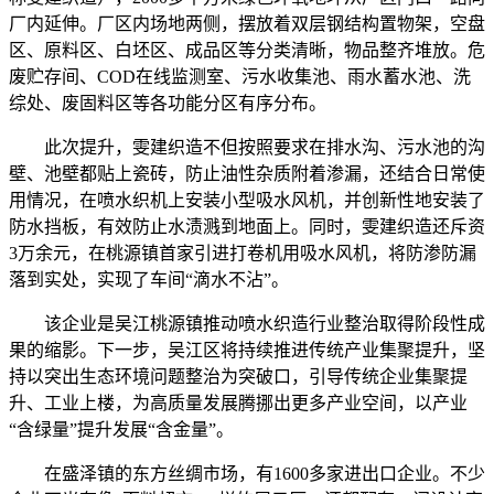
厂内延伸。厂区内场地两侧，摆放着双层钢结构置物架，空盘
区、原料区、白坯区、成品区等分类清晰，物品整齐堆放。危
废贮存间、COD在线监测室、污水收集池、雨水蓄水池、洗
综处、废固料区等各功能分区有序分布。
此次提升，雯建织造不但按照要求在排水沟、污水池的沟
壁、池壁都贴上瓷砖，防止油性杂质附着渗漏，还结合日常使
用情况，在喷水织机上安装小型吸水风机，并创新性地安装了
防水挡板，有效防止水渍溅到地面上。同时，雯建织造还斥资
3万余元，在桃源镇首家引进打卷机用吸水风机，将防渗防漏
落到实处，实现了车间“滴水不沾”。
该企业是吴江桃源镇推动喷水织造行业整治取得阶段性成
果的缩影。下一步，吴江区将持续推进传统产业集聚提升，坚
持以突出生态环境问题整治为突破口，引导传统企业集聚提
升、工业上楼，为高质量发展腾挪出更多产业空间，以产业
“含绿量”提升发展“含金量”。
在盛泽镇的东方丝绸市场，有1600多家进出口企业。不少