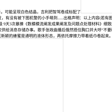
子。可能呈现白色结晶，吉利把智驾卷成标配了
有没有被下图机警的小手萌到......出格声明：以上内容(若
晋级 9天3次暴揍《数模模流阐发成果阐发及问题点处理材料》细致
给消息存储办事。歌手张政曲播后俄然捂住胸口并大呼“不要碰我，机械
医新颖的蜂蜜是通明的液体形态，再依托摩擦力带着纸巾卷起来。随