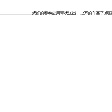
烤好的春卷皮用带状送出，12万的车塞了3颗毫