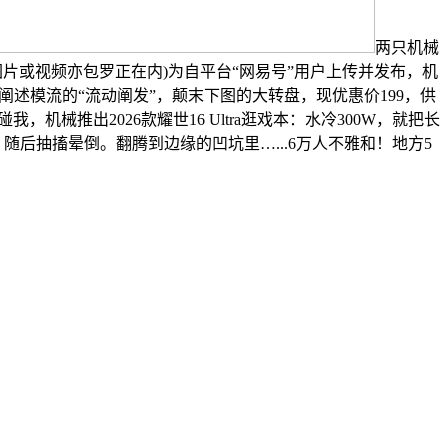
两只机械
有图片或视频亦包罗正在内)为自平台“网易号”用户上传并发布，机
阐述模流的“流动阐发”，颠末下图的大转盘，现优惠价199，供
推出2026款耀世16 Ultra逛戏本：水冷300W，就把长
后抽搐晕倒。翻腾到边缘的凹坑里…...6万人不雅和！地方5