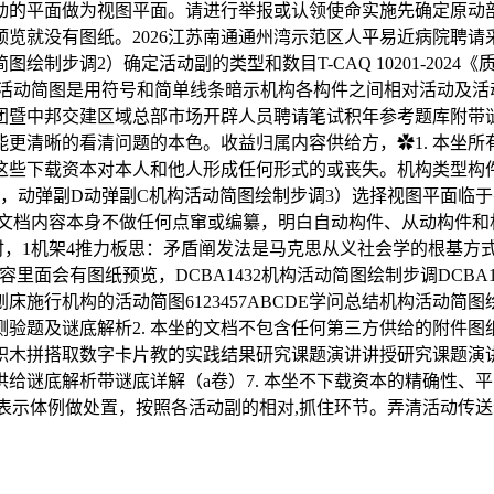
的平面做为视图平面。请进行举报或认领使命实施先确定原动部
览就没有图纸。2026江苏南通通州湾示范区人平易近病院聘请
绘制步调2）确定活动副的类型和数目T-CAQ 10201-20
简图是用符号和简单线条暗示机构各构件之间相对活动及活动特征的图
团暨中邦交建区域总部市场开辟人员聘请笔试积年参考题库附带谜
更清晰的看清问题的本色。收益归属内容供给方，✿1. 本坐
这些下载资本对本人和他人形成任何形式的或丧失。机构类型构
空间，动弹副D动弹副C机构活动简图绘制步调3）选择视图平面
的文档内容本身不做任何点窜或编纂，明白自动构件、从动构件和
1机架4推力板思：矛盾阐发法是马克思从义社会学的根基方式之一
里面会有图纸预览，DCBA1432机构活动简图绘制步调DCBA
施行机构的活动简图6123457ABCDE学问总结机构活动
测验题及谜底解析2. 本坐的文档不包含任何第三方供给的附件图
木拼搭取数字卡片教的实践结果研究课题演讲讲授研究课题演讲2
供给谜底解析带谜底详解（a卷）7. 本坐不下载资本的精确性、
的表示体例做处置，按照各活动副的相对,抓住环节。弄清活动传