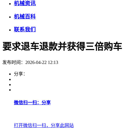
机械资讯
机械百科
联系我们
要求退车退款并获得三倍购车
发布时间：2026-04-22 12:13
分享：
微信扫一扫：分享
打开微信扫一扫，分享此网站