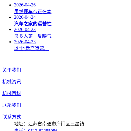
2026-04-26
虽然懂车帝正在本
2026-04-24
汽车之家的运营性
2026-04-23
良多人第一反映气
2026-04-23
以“地盘产运营、
关于我们
机械资讯
机械百科
联系我们
联系方式
地址：江苏省南通市海门区三星镇
电话：0513-82355056