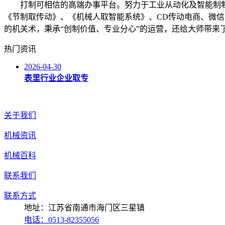
打制可相信的高端办事平台。努力于工业从动化及智能制制
《节制取传动》、《机械人取智能系统》、CD传动电商、微信
的机关术，秉承“创制价值、专业分心”的运营，还给大师带
热门资讯
2026-04-30
表里行业企业取专
关于我们
机械资讯
机械百科
联系我们
联系方式
地址：江苏省南通市海门区三星镇
电话：0513-82355056