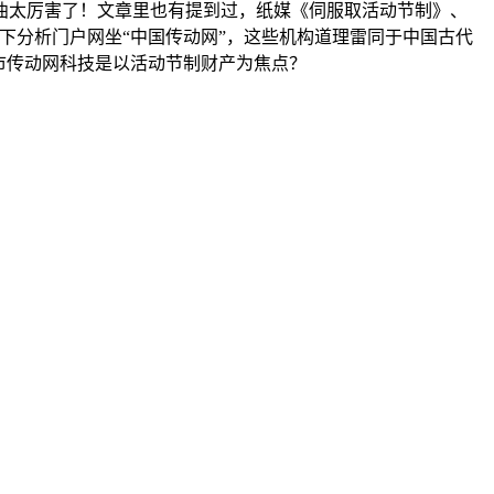
太厉害了！文章里也有提到过，纸媒《伺服取活动节制》、
下分析门户网坐“中国传动网”，这些机构道理雷同于中国古代
市传动网科技是以活动节制财产为焦点？