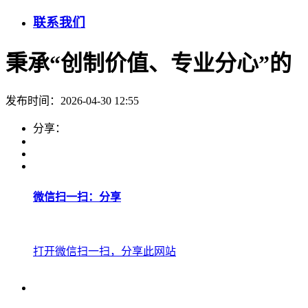
联系我们
秉承“创制价值、专业分心”的
发布时间：2026-04-30 12:55
分享：
微信扫一扫：分享
打开微信扫一扫，分享此网站