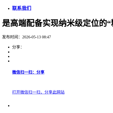
联系我们
是高端配备实现纳米级定位的“
发布时间：2026-05-13 08:47
分享：
微信扫一扫：分享
打开微信扫一扫，分享此网站