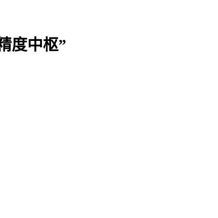
精度中枢”