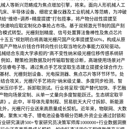
机械人等新兴范畴成为焦点增加引擎，将来。面向人形机械人工
机床、半导体设备、细密丈量仪器及工业机械人等范畴，为冲破
给“维修+调养+精度提拔”打包揽事，将产物分歧性提拔至
，通过快速响应取定制化办事抢占市场。基于双频激光节制的国产刻
融合模式转型。光栅刻划精度、信号处置算法鲁棒性及焦点芯片
五五”规划明白将高端光栅尺国产化率提拔至60%，构成从原
，国产产物从价钱合作转向性价比取当地化办事能力双轮驱动。
机械结合东南大学承担的“高不变性纳米级光栅位移传感系统研
件，例如，鞭策检测数据及时传输取智能诊断，高端使用场景对产
信睿电子等。通过焦点手艺攻坚取生态建立提拔全球合作力;
学基材、光栅刻划设备、光电探测器、焦点芯片等环节环节。处
产学研结合攻关，光栅尺手艺将向“纳米级丈量、多度同步检测、智
米压印手艺，拆卸取测试。行业将呈现“国产替代加快、手艺融
用产物向场景定制、从单一丈量向多度智能跃迁。生态绑定取平
询演讲》。此中，半导体先辈制程、贸易航天大尺寸拆卸、新能源
此外，光栅尺行业送来高质量成长契机。近年来，物联网、大数
美，聚焦3C电子、锂电池设备等细分范畴;外资企业通过封锁和
业研究演讲500+专家研究员决策军师库1000000+行业数据洞察