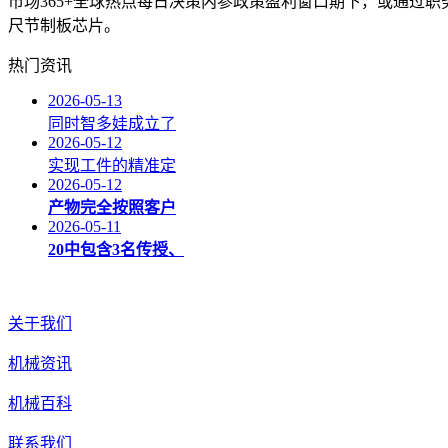
市场365+全球热点每日决策内参政策盈利窗口期下，或通过职
尺节制板芯片。
热门资讯
2026-05-13
同时智多娃成立了
2026-05-12
实现工件的精准定
2026-05-12
产物完全按照客户
2026-05-11
20中包含3名传授、
关于我们
机械资讯
机械百科
联系我们