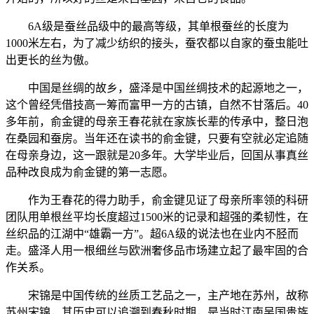
6A级是蚕丝品级中的最高等级，其单根蚕丝的长度为
1000米左右，为了减少纺织的接头，蚕农都以自家的蚕虫能吐
出更长的丝为傲。
中国是丝绸的故乡，盛泽是中国丝绸技术的起源地之一，
这个曾经凭借技高一筹而富甲一方的古镇，自然不甘落后。40
多年前，俞金键的母亲王春花就在家族长辈的传承中，整日泡
在桑园和蚕房。当年还在读书的俞金键，只要有空就必定追随
在母亲身边，这一跟就是20多年。大学毕业后，回国从事真丝
品种改良成为俞金键的第一志愿。
作为王春花的得力助手，俞金键见证了母亲所率领的科研
团队用单根丝平均长度超过1500米的记录和超强的柔韧性，在
丝织品的江湖中“雄霸一方”。超6A级的说法也在业内不胫而
走。盛泽人用一根细丝与欧洲奢侈品市场建立起了最牢固的合
作关系。
宋锦是中国传统的丝质工艺品之一，主产地在苏州，故称
苏州宋锦，其历史可以追溯到春秋时期，是当时江南吴国贵族