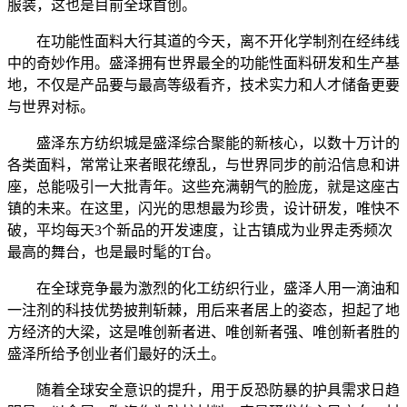
服装，这也是目前全球首创。
在功能性面料大行其道的今天，离不开化学制剂在经纬线
中的奇妙作用。盛泽拥有世界最全的功能性面料研发和生产基
地，不仅是产品要与最高等级看齐，技术实力和人才储备更要
与世界对标。
盛泽东方纺织城是盛泽综合聚能的新核心，以数十万计的
各类面料，常常让来者眼花缭乱，与世界同步的前沿信息和讲
座，总能吸引一大批青年。这些充满朝气的脸庞，就是这座古
镇的未来。在这里，闪光的思想最为珍贵，设计研发，唯快不
破，平均每天3个新品的开发速度，让古镇成为业界走秀频次
最高的舞台，也是最时髦的T台。
在全球竞争最为激烈的化工纺织行业，盛泽人用一滴油和
一注剂的科技优势披荆斩棘，用后来者居上的姿态，担起了地
方经济的大梁，这是唯创新者进、唯创新者强、唯创新者胜的
盛泽所给予创业者们最好的沃土。
随着全球安全意识的提升，用于反恐防暴的护具需求日趋