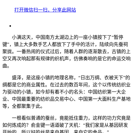
打开微信扫一扫，分享此网站
小满这天，中国南方太湖边上的一座小镇按下了“暂停
键”，镇上大多数手艺人都放下了手中的活计，陆续向先蚕祠
聚拢。一番热闹的仪式过后，随着人群的逐渐散去，古镇的上
空又再次响起那有规律的织机声，仿佛奏响的是它的命运交响
曲。
盛泽，是这座小镇的地理名称，“日出万绸、衣被天下”的
绸都是它的商业属性。在过去的数百年间，这个以传统纺织业
为驱动的小镇，如今却有着不小的名头：中国纺织第一大企
业、中国最重要的纺织品交易中心、中国第一大面料生产基地
等，全都聚集于此。
一根看似普通的蚕丝，竟能抵住重力，这样的功力究竟是
如何炼成的？俞金键一语道破了天机：“我们家是从基因研发
开始的，所以好的丝是来自基因，来自它的食品。”