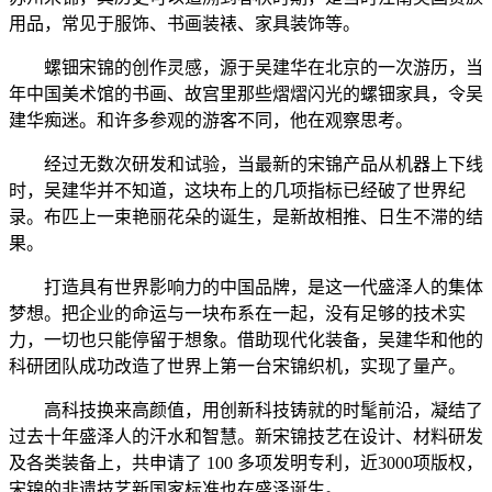
用品，常见于服饰、书画装裱、家具装饰等。
螺钿宋锦的创作灵感，源于吴建华在北京的一次游历，当
年中国美术馆的书画、故宫里那些熠熠闪光的螺钿家具，令吴
建华痴迷。和许多参观的游客不同，他在观察思考。
经过无数次研发和试验，当最新的宋锦产品从机器上下线
时，吴建华并不知道，这块布上的几项指标已经破了世界纪
录。布匹上一束艳丽花朵的诞生，是新故相推、日生不滞的结
果。
打造具有世界影响力的中国品牌，是这一代盛泽人的集体
梦想。把企业的命运与一块布系在一起，没有足够的技术实
力，一切也只能停留于想象。借助现代化装备，吴建华和他的
科研团队成功改造了世界上第一台宋锦织机，实现了量产。
高科技换来高颜值，用创新科技铸就的时髦前沿，凝结了
过去十年盛泽人的汗水和智慧。新宋锦技艺在设计、材料研发
及各类装备上，共申请了 100 多项发明专利，近3000项版权，
宋锦的非遗技艺新国家标准也在盛泽诞生。