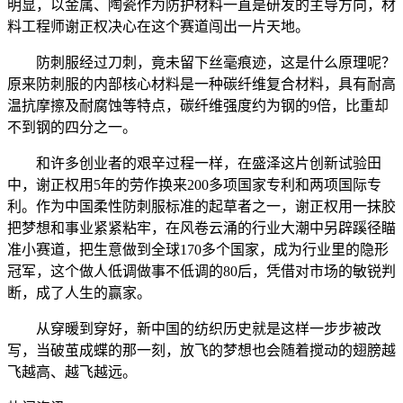
明显，以金属、陶瓷作为防护材料一直是研发的主导方向，材
料工程师谢正权决心在这个赛道闯出一片天地。
防刺服经过刀刺，竟未留下丝毫痕迹，这是什么原理呢？
原来防刺服的内部核心材料是一种碳纤维复合材料，具有耐高
温抗摩擦及耐腐蚀等特点，碳纤维强度约为钢的9倍，比重却
不到钢的四分之一。
和许多创业者的艰辛过程一样，在盛泽这片创新试验田
中，谢正权用5年的劳作换来200多项国家专利和两项国际专
利。作为中国柔性防刺服标准的起草者之一，谢正权用一抹胶
把梦想和事业紧紧粘牢，在风卷云涌的行业大潮中另辟蹊径瞄
准小赛道，把生意做到全球170多个国家，成为行业里的隐形
冠军，这个做人低调做事不低调的80后，凭借对市场的敏锐判
断，成了人生的赢家。
从穿暖到穿好，新中国的纺织历史就是这样一步步被改
写，当破茧成蝶的那一刻，放飞的梦想也会随着搅动的翅膀越
飞越高、越飞越远。