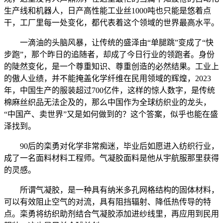
生产线和机器人，日产高性能工业丝1000吨也只能是悠着点
干，工厂里每一处变化，都代表着这个领域的世界最高水平。
一滴油的头脑风暴，让传统的盛泽由“单腿跳”变成了“快
步跑”，那个昨日的追随者，却成了今日行业的领跑者。身份
的陡然变化，是一个尊重知识、尊重创造的必然结果。工业上
的傲人业绩，并不能掩盖化学纤维在民用领域的辉煌，2023
年，中国生产的服装超过700亿件，这样的惊人数字，是传统
棉麻丝织品无法企及的，那么中国作为全球纺织业的龙头，
“中国产、卖世界”又是如何做到的？这个答案，似乎也能在盛
泽找到。
90后的栾勇对化学非常痴迷，毕业后如愿进入纺织行业，
成了一名面料材料工程师。气凝胶面料是他从宇航服那里获得
的灵感。
所谓气凝胶，是一种具有纳米多孔网格结构的固体材料，
可以有效阻止空气的对流，具有阻挡辐射、降低热传导的特
点。栾勇将纺织助剂结合气凝胶添加进纱线里，再应用到民用