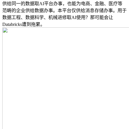
供给同一的数据取AI平台办事，也能为电商、金融、医疗等
范畴的企业供给数据办事。本平台仅供给消息存储办事。用于
数据工程、数据科学、机械进修取AI使用？那可能会让
Databricks遭到拖累。