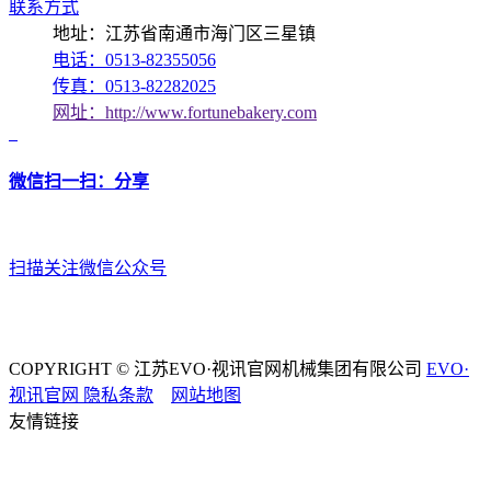
联系方式
地址：江苏省南通市海门区三星镇
电话：0513-82355056
传真：0513-82282025
网址：http://www.fortunebakery.com
微信扫一扫：分享
扫描关注微信公众号
COPYRIGHT © 江苏EVO·视讯官网机械集团有限公司
EVO·
视讯官网
隐私条款
网站地图
友情链接