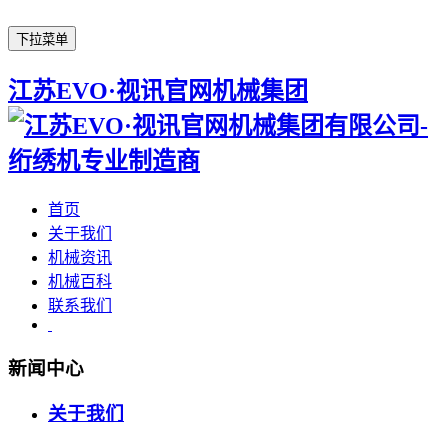
下拉菜单
江苏EVO·视讯官网机械集团
首页
关于我们
机械资讯
机械百科
联系我们
新闻中心
关于我们