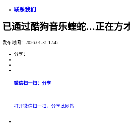
联系我们
已通过酷狗音乐蝰蛇…正在方才
发布时间：2026-01-31 12:42
分享：
微信扫一扫：分享
打开微信扫一扫，分享此网站