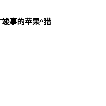
竣事的苹果“猎