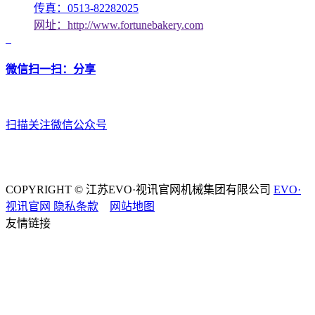
传真：0513-82282025
网址：http://www.fortunebakery.com
微信扫一扫：分享
扫描关注微信公众号
COPYRIGHT © 江苏EVO·视讯官网机械集团有限公司
EVO·
视讯官网
隐私条款
网站地图
友情链接