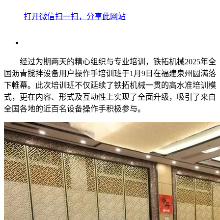
打开微信扫一扫，分享此网站
经过为期两天的精心组织与专业培训，铁拓机械2025年全
国沥青搅拌设备用户操作手培训班于1月9日在福建泉州圆满落
下帷幕。此次培训班不仅延续了铁拓机械一贯的高水准培训模
式，更在内容、形式及互动性上实现了全面升级，吸引了来自
全国各地的近百名设备操作手积极参与。