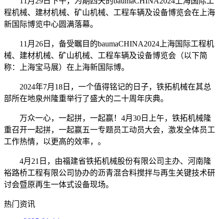
11月29日下午，为期四天的baumaCHINA2024上海国际工
程机械、建材机械、矿山机械、工程车辆及设备博览会在上海
新国际博览中心圆满落幕。
11月26日，备受瞩目的baumaCHINA2024上海国际工程机
械、建材机械、矿山机械、工程车辆及设备博览会（以下简
称：上海宝马展）在上海新国际博。
2024年7月18日，一个值得铭记的日子，铁拓机械在其总
部所在地泉州隆重举行了盛大的二十周年庆典。
万众一心，一起拼，一起赢！4月30日上午，铁拓机械隆
重召开一起拼，一起赢五一专题员工动员大会，激发全体员工
工作热情，以更高的效率，。
4月21日，由福建省铁拓机械股份有限公司主办、河南隆
裕路桥工程有限公司协办的沥青混合料搅拌与再生关键技术研
讨会暨原再生一体式设备现场。
热门资讯