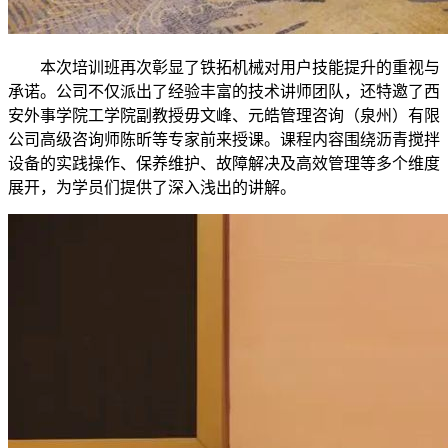
本次培训班再次彰显了铁拓机械对用户技能提升的重视与
承诺。公司不仅派出了经验丰富的技术讲师团队，还特邀了西
安外事学院工学院副教授毋文峰、元皓管理咨询（泉州）有限
公司高级咨询师陈昕等专家前来授课。课程内容围绕沥青搅拌
设备的实践操作、保养维护、故障解决及高效管理等多个维度
展开，为学员们提供了深入浅出的讲解。