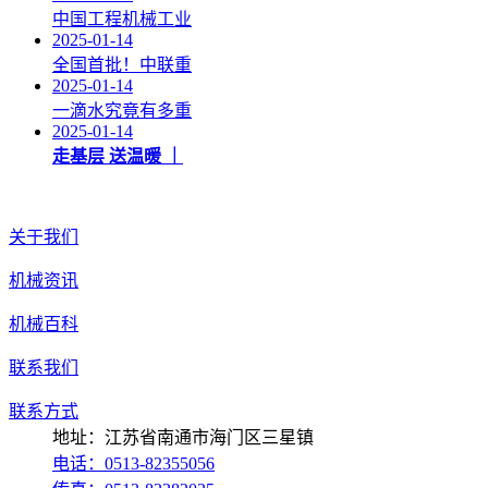
中国工程机械工业
2025-01-14
全国首批！中联重
2025-01-14
一滴水究竟有多重
2025-01-14
走基层 送温暖 ｜
关于我们
机械资讯
机械百科
联系我们
联系方式
地址：江苏省南通市海门区三星镇
电话：0513-82355056