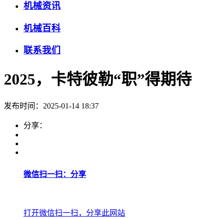
机械资讯
机械百科
联系我们
2025，卡特彼勒“职”得期待
发布时间：2025-01-14 18:37
分享：
微信扫一扫：分享
打开微信扫一扫，分享此网站