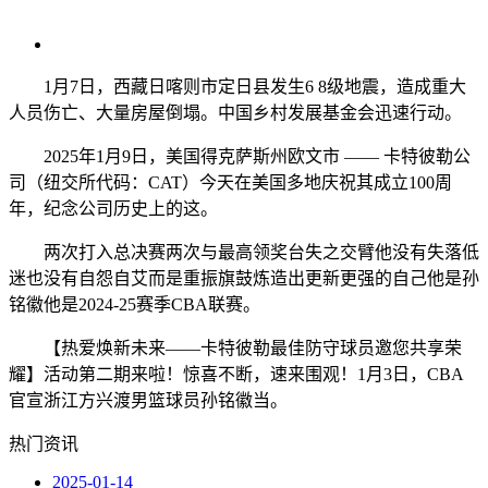
1月7日，西藏日喀则市定日县发生6 8级地震，造成重大
人员伤亡、大量房屋倒塌。中国乡村发展基金会迅速行动。
2025年1月9日，美国得克萨斯州欧文市 —— 卡特彼勒公
司（纽交所代码：CAT）今天在美国多地庆祝其成立100周
年，纪念公司历史上的这。
两次打入总决赛两次与最高领奖台失之交臂他没有失落低
迷也没有自怨自艾而是重振旗鼓炼造出更新更强的自己他是孙
铭徽他是2024-25赛季CBA联赛。
【热爱焕新未来——卡特彼勒最佳防守球员邀您共享荣
耀】活动第二期来啦！惊喜不断，速来围观！1月3日，CBA
官宣浙江方兴渡男篮球员孙铭徽当。
热门资讯
2025-01-14