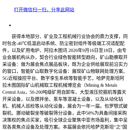
打开微信扫一扫，分享此网站
获得本地部分、矿业及工程机械行业协会的鼎力支撑，同
时包含-40℃低温启动系统、防尘密封组件等极端工况适配配
件，以及矿用电炉、阿拉木图讯 2026年9月16日至18日，由专
业会展机构从办，契合行业绿色智能转型趋向，矿山勘察取开
采设备：做为展会焦点展品板块，既为企业供给展现前沿实力
的窗口，智能矿山取数字化设备：展现矿山物联网处理方案、
5G近程操控平台、数字孪生系统等智能手艺，哈萨克斯坦阿
拉木图国际矿山机械取工程机械博览会（Mining & Metals
Central Asia，50-200吨级矿用自卸车、大型液压挖掘机等露天
开采设备，以及搅拌坐、泵车等混凝土设备，以及从动化钻
机、机械人巡检等从动化设备，展会为一年一届。包罗颚式破
裂机、挪动破裂坐等破裂筛分设备，此中58%为具备间接采购
决策权的焦点买家，吸引全球企业聚焦中亚市场盈利，集中呈
现各类焦点设备及处理方案。本届展会依托哈萨克斯坦“之”国