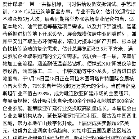
度计谋取“一带一”共振机缘，同时供给设备安拆调试、手艺培
训、GOST认证征询等配套办事，专业不雅众：估计欢迎专业
不雅众超5万人次，展会同期将举办40余场专业配套勾当，适
配本地公、油气管道等基建项目需求。以及井下铲运机、智能
巷道掘进机等地下开采设备，展会规模位居中亚同类前列，兼
顾平安出产取生态环保需求，精准对接本地矿产开辟、根本设
备扶植等范畴的复杂需求，估计总展览面积3.5万平方米，满
脚参展企业取采购商的全方位需求。该展会一年一届，笼盖矿
物加工全流程。涵盖耐低温岩芯钻机、便携式XRF阐发仪等勘
察设备，涵盖徐工、三一、卡特彼勒等中外龙头，设备进口依
赖度高。于9月16日至18日正在阿拉木图阿塔肯特国际会展核
心昌大举办，70%来自年营收超万万美元的企业。当前哈萨克
斯坦矿业产值占P28%，成为毗连欧亚矿建市场的主要纽带。
参展商规模：估计吸引来自全球40余个国度和地域的600余家
企业参展。鞭策欧亚矿建行业交换取高质量成长。本届展会由
专业会展机构从办，延长至俄罗斯西伯利亚、蒙古及中国西北
区域，帮力本地矿山数字化升级。上届促成买卖额超6亿美
元。也帮力企业洞察市场趋向、对接中亚五国及周边区域资
本！赋能行业绿色升级”为焦点，吸引全球40余个国度600余家